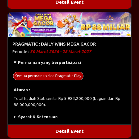
Detail Event
PRAGMATIC : DAILY WINS MEGA GACOR
Periode :
30 Maret 2026 - 28 Maret 2027
Permainan yang berpartisipasi
Semua permainan slot Pragmatic Play
Aturan :
Total hadiah Slot senilai Rp 5,983,200,000 (bagian dari Rp
88,000,000,000).
Syarat & Ketentuan
Detail Event