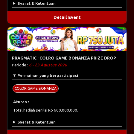
Syarat & Ketentuan
Detail Event
PRAGMATIC : COLRO GAME BONANZA PRIZE DROP
Periode :
6 - 23 Agustus 2026
Permainan yang berpartisipasi
COLOR GAME BONANZA
Aturan :
Total hadiah senilai Rp 600,000,000.
Syarat & Ketentuan