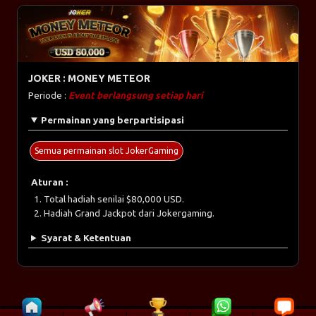
JOKER : MONEY METEOR
Periode :
Event berlangsung setiap hari
Permainan yang berpartisipasi
Semua permainan slot JokerGaming
Aturan :
Total hadiah senilai $80,000 USD.
Hadiah Grand Jackpot dari Jokergaming.
Syarat & Ketentuan