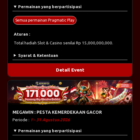
Permainan yang berpartisipasi
Semua permainan Pragmatic Play
Aturan :
Total hadiah Slot & Casino senilai Rp 15,000,000,000.
Syarat & Ketentuan
Detail Event
MEGAWIN : PESTA KEMERDEKAAN GACOR
Periode :
1 - 31 Agustus 2026
Permainan yang berpartisipasi