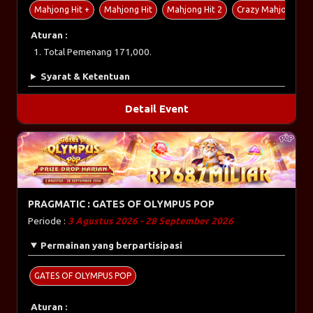
Mahjong Hit +
Mahjong Hit
Mahjong Hit 2
Crazy Mahjong
Aturan :
Total Pemenang 171,000.
Syarat & Ketentuan
Detail Event
PRAGMATIC : GATES OF OLYMPUS POP
Periode :
3 Agustus 2026 - 28 September 2026
Permainan yang berpartisipasi
GATES OF OLYMPUS POP
Aturan :