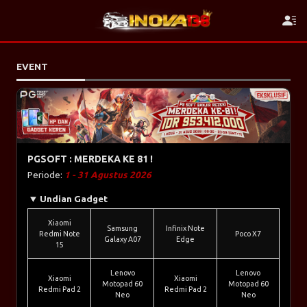
EVENT
PGSOFT : MERDEKA KE 81 !
Periode:
1 - 31 Agustus 2026
Undian Gadget
Xiaomi
Samsung
Infinix Note
Redmi Note
Poco X7
Galaxy A07
Edge
15
Lenovo
Lenovo
Xiaomi
Xiaomi
Motopad 60
Motopad 60
Redmi Pad 2
Redmi Pad 2
Neo
Neo