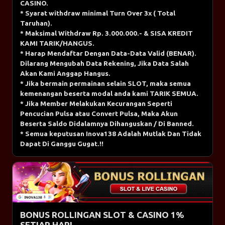
CASINO.
* Syarat withdraw minimal Turn Over 3x ( Total
Taruhan).
* Maksimal Withdraw
Rp. 3.000.000.-
& SISA KREDIT
KAMI TARIK/HANGUS.
* Harap Mendaftar Dengan Data-Data Valid (BENAR).
Dilarang Mengubah Data Rekening, Jika Data Salah
Akan Kami Anggap Hangus.
* Jika bermain permainan selain
SLOT
, maka semua
kemenangan beserta modal anda kami TARIK SEMUA.
* Jika Member Melakukan Kecurangan Seperti
Pencucian Pulsa atau Convert Pulsa, Maka Akun
Beserta Saldo Didalamnya Dihanguskan / Di Banned.
* Semua keputusan Inova138 Adalah Mutlak Dan Tidak
Dapat Di Ganggu Gugat.!!
BONUS ROLLINGAN SLOT & CASINO 1%
SETIAP HARI