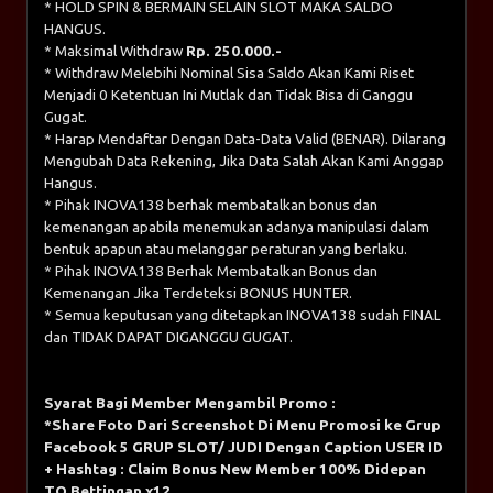
* HOLD SPIN & BERMAIN SELAIN SLOT MAKA SALDO
HANGUS.
* Maksimal Withdraw
Rp. 250.000.-
* Withdraw Melebihi Nominal Sisa Saldo Akan Kami Riset
Menjadi 0 Ketentuan Ini Mutlak dan Tidak Bisa di Ganggu
Gugat.
* Harap Mendaftar Dengan Data-Data Valid (BENAR). Dilarang
Mengubah Data Rekening, Jika Data Salah Akan Kami Anggap
Hangus.
* Pihak INOVA138 berhak membatalkan bonus dan
kemenangan apabila menemukan adanya manipulasi dalam
bentuk apapun atau melanggar peraturan yang berlaku.
* Pihak INOVA138 Berhak Membatalkan Bonus dan
Kemenangan Jika Terdeteksi BONUS HUNTER.
* Semua keputusan yang ditetapkan INOVA138 sudah FINAL
dan TIDAK DAPAT DIGANGGU GUGAT.
Syarat Bagi Member Mengambil Promo :
*Share Foto Dari Screenshot Di Menu Promosi ke Grup
Facebook 5 GRUP SLOT/ JUDI Dengan Caption USER ID
+ Hashtag : Claim Bonus New Member 100% Didepan
TO Bettingan x12