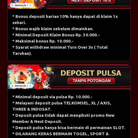
* Bonus deposit harian 10% hanya dapat di klaim 1x
sehari.
* Bonus wajib klaim sebelum dimainkan.
* Minimal Deposit Klaim Bonus
Rp. 50.000.-
* Maksimal bonus
Rp. 10.000.-
* Syarat withdraw minimal Turn Over 3x ( Total
Taruhan).
* Minimal deposit via pulsa
Rp. 10.000.-
* Melayani deposit pulsa
TELKOMSEL, XL / AXIS,
THREE & INDOSAT
.
* Deposit pulsa tidak dapat mengikuti promo New
Member & Next Deposit.
* Deposit pulsa hanya bisa bermain di permainan
SLOT
.
*
DILARANG KERAS BERMAIN TOGEL, SPORT &