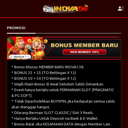
PROMOSI
* Bonus Khusus MEMBER BARU INOVA138.
* BONUS 25 + 25 (TO Bettingan X 12)
* BONUS 50 + 50 (TO Bettingan X 12)
* Wajib Klaim Bonus di Awal Sebelum Saldo Dimainkan.
* Event hanya berlaku untuk PERMAINAN SLOT (PRAGMATIC
& PG SOFT).
* Tidak Diperbolehkan BUYSPIN, jika kedapatan semua saldo
akan dianggap hangus.
* Dilarang Bermain SLOT CLASSIC / Slot 3 Reels.
* Hanya Berlaku Untuk Deposit via Bank & E-Wallet.
* Bonus Batal Jika KESAMAAN DATA dengan Member Lain.